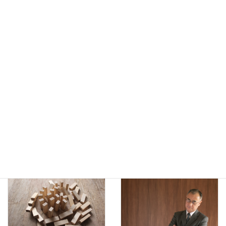
仕事を任せず、なんでも自分
社員がいます。客先ではだめ
でやってしまいます。どうし
だとわかってはいるようです
たら管理職としての役割が果
が、つい出てしまう様子。ど
たせるようになるでしょうか
うしたらいいですか？
新入社員が「マスクをしてい
「髪を染めてはいけないなら
る人には話しかけにくい」と
辞めます」と言われました。
言います。マスクでそんなに
どのように指導したらいいで
変わるものでしょうか？
すか？