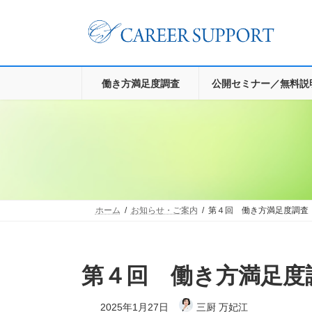
コ
ナ
ン
ビ
テ
ゲ
ン
ー
ツ
シ
へ
ョ
働き方満足度調査
公開セミナー／無料説
ス
ン
キ
に
ッ
移
プ
動
ホーム
お知らせ・ご案内
第４回 働き方満足度調査
第４回 働き方満足
2025年1月27日
三厨 万妃江