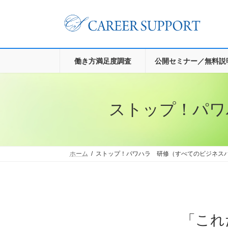
コ
ナ
ン
ビ
テ
ゲ
ン
ー
ツ
シ
へ
ョ
働き方満足度調査
公開セミナー／無料説
ス
ン
キ
に
ッ
移
プ
動
ストップ！パワ
ホーム
ストップ！パワハラ 研修（すべてのビジネス
「これ