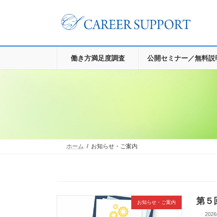
コ
ナ
ン
ビ
テ
ゲ
ン
ー
ツ
シ
へ
ョ
働き方満足度調査
公開セミナー／無料説
ス
ン
キ
に
ッ
移
プ
動
ホーム
お知らせ・ご案内
第５
お知らせ・ご案内
202