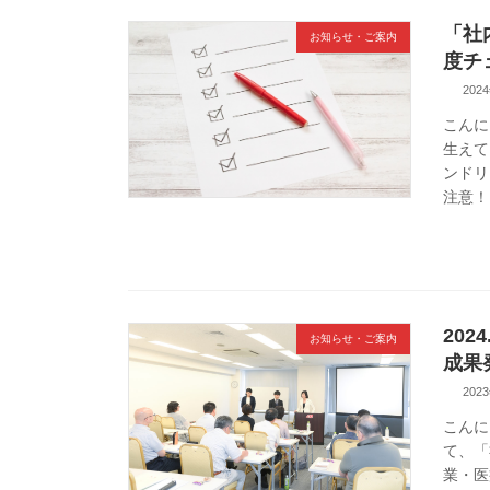
「社
お知らせ・ご案内
度チ
202
こんに
生えて
ンドリ
注意！
202
お知らせ・ご案内
成果
202
こんに
て、「
業・医