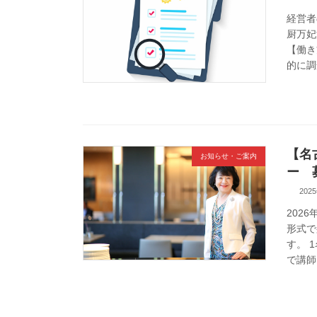
経営者
厨万妃
【働き
的に調
【名
お知らせ・ご案内
ー 
202
202
形式で
す。 
で講師