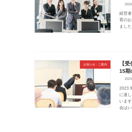
202
経営者
育のお
ました。ht
【受
お知らせ・ご案内
15
202
202
に達し
います
会はい