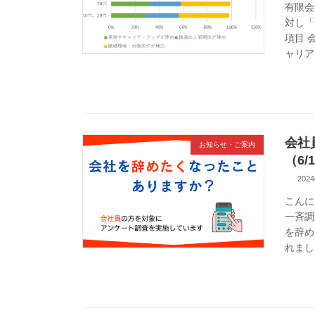
有限会
対し「
項目 
ャリア
会社
お知らせ・ご案内
（6/
202
こんに
一斉調
を辞め
れまし