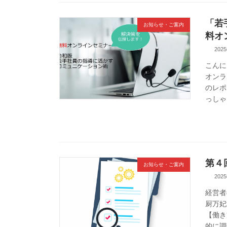
「若
お知らせ・ご案内
料オ
202
こんに
オンラ
のレポ
っしゃ
第４
お知らせ・ご案内
202
経営者
厨万妃
【働き
的に調