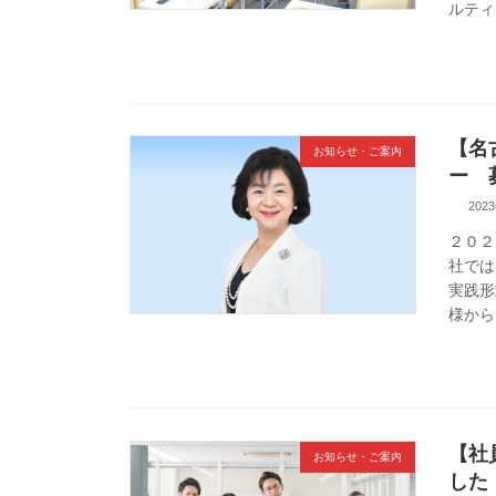
ルティ
【名
お知らせ・ご案内
ー 
202
２０２
社では
実践形
様から
【社
お知らせ・ご案内
した