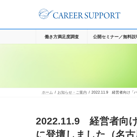
コ
ナ
ン
ビ
テ
ゲ
ン
ー
ツ
シ
へ
ョ
働き方満足度調査
公開セミナー／無料説
ス
ン
キ
に
ッ
移
プ
動
ホーム
お知らせ・ご案内
2022.11.9 経営者
2022.11.9 経営者向け「ハラスメント対策」講演
に登壇しました（名古