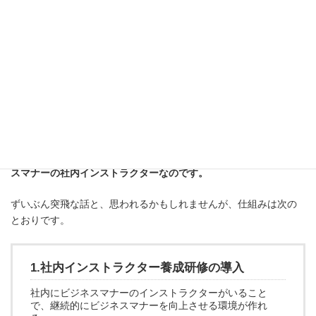
多くの企業が抱える問題のほとんどは「人」に関することです。
・ハラスメント
・メンタルヘルス
・人間関係に起因する離職
・人材の入れ替わり
・・・など、どこの企業にもある問題ではないでしょうか。
しかし、この「どこにでもある問題」を解決できるのが、ビジネ
スマナーの社内インストラクターなのです。
ずいぶん突飛な話と、思われるかもしれませんが、仕組みは次の
とおりです。
1.社内インストラクター養成研修の導入
社内にビジネスマナーのインストラクターがいること
で、継続的にビジネスマナーを向上させる環境が作れ