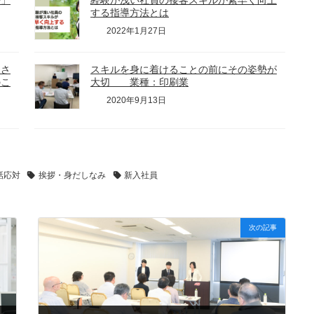
語」
経験が浅い社員の接客スキルが素早く向上
する指導方法とは
2022年1月27日
談さ
スキルを身に着けることの前にその姿勢が
のこ
大切 業種：印刷業
2020年9月13日
話応対
挨拶・身だしなみ
新入社員
次の記事