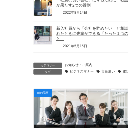
「社風の良い会社」にするために「敬
が果たす2つの役割
2022年8月14日
新入社員から「会社を辞めたい」と相
れたときに先輩ができる「たった１つ
と」
2021年5月15日
お知らせ・ご案内
カテゴリー
ビジネスマナー
言葉遣い
電
タグ
前の記事