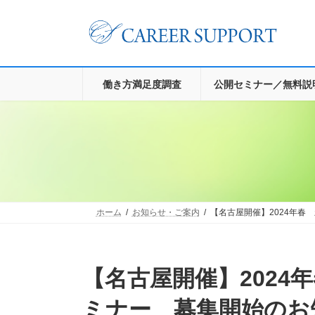
コ
ナ
ン
ビ
テ
ゲ
ン
ー
ツ
シ
へ
ョ
働き方満足度調査
公開セミナー／無料説
ス
ン
キ
に
ッ
移
プ
動
ホーム
お知らせ・ご案内
【名古屋開催】2024年春
【名古屋開催】2024年春 新入社員研修 公開セ
ミナー 募集開始のお