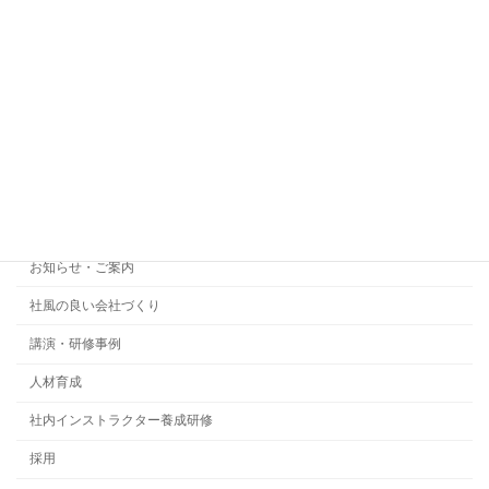
2024.1.23(火)開催 社内インストラクター養成研
修の成果発表会 見学募集のご案内
2023年12月6日
カテゴリー
お知らせ・ご案内
社風の良い会社づくり
講演・研修事例
人材育成
社内インストラクター養成研修
採用