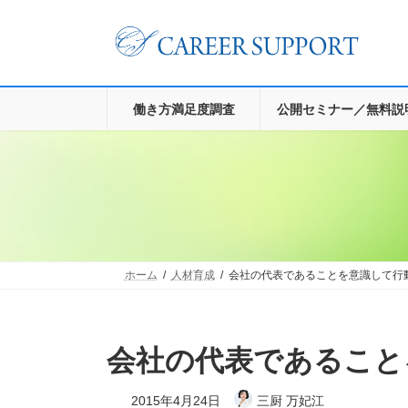
コ
ナ
ン
ビ
テ
ゲ
ン
ー
ツ
シ
へ
ョ
働き方満足度調査
公開セミナー／無料説
ス
ン
キ
に
ッ
移
プ
動
ホーム
人材育成
会社の代表であることを意識して行
会社の代表であるこ
2015年4月24日
三厨 万妃江