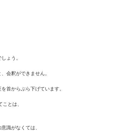
でしょう。
と、会釈ができません。
証を首からぶら下げています。
てことは、
の意識がなくては、