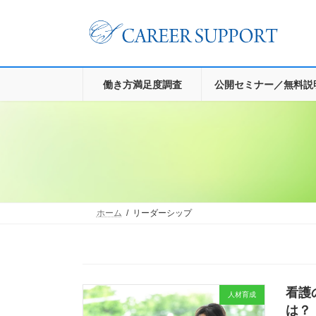
コ
ナ
ン
ビ
テ
ゲ
ン
ー
ツ
シ
へ
ョ
働き方満足度調査
公開セミナー／無料説
ス
ン
キ
に
ッ
移
プ
動
ホーム
リーダーシップ
看護
人材育成
は？