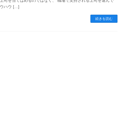
上司を当てはめるのではなく、 職場で支持される上司を選んで
ウハウ […]
続きを読む