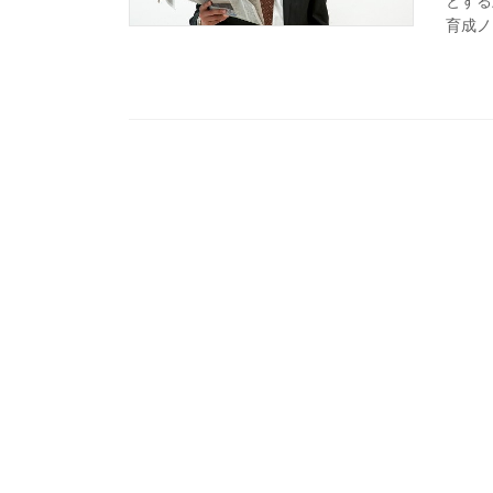
とする
育成ノ