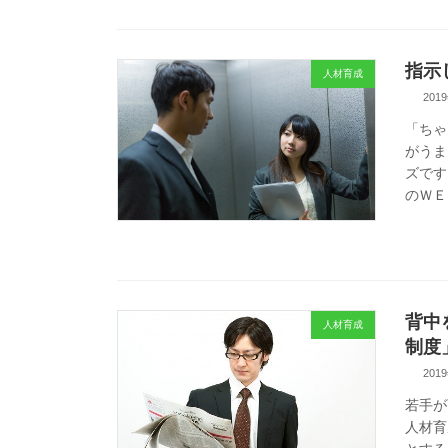
指示
人材育成
201
「ちゃ
がうま
ズです
のＷＥ
背中
人材育成
制度
201
若手が
人材育