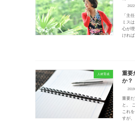
202
「主任
ミスは
心が理
ければ
重要
人材育成
か？
201
重要だ
と。 
これを
すが、