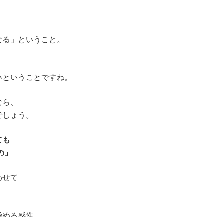
。
なる」ということ。
いということですね。
なら、
でしょう。
ても
の」
わせて
極める感性。