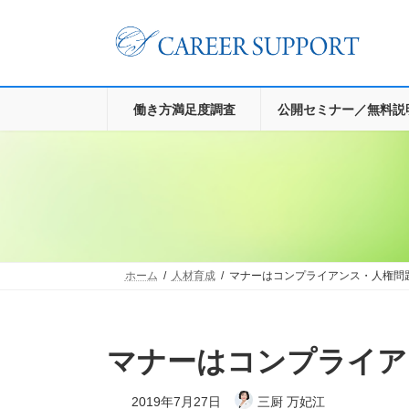
コ
ナ
ン
ビ
テ
ゲ
ン
ー
ツ
シ
へ
ョ
働き方満足度調査
公開セミナー／無料説
ス
ン
キ
に
ッ
移
プ
動
ホーム
人材育成
マナーはコンプライアンス・人権問
マナーはコンプライ
2019年7月27日
三厨 万妃江