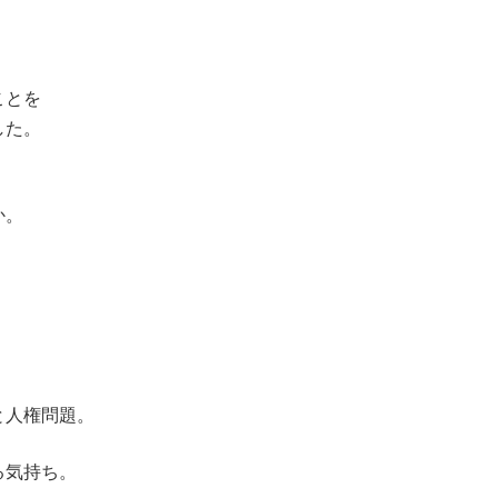
ことを
した。
か。
と人権問題。
る気持ち。