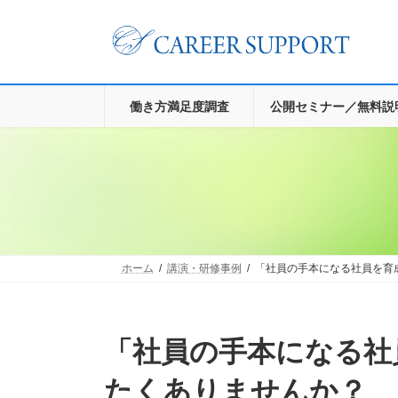
コ
ナ
ン
ビ
テ
ゲ
ン
ー
ツ
シ
へ
ョ
働き方満足度調査
公開セミナー／無料説
ス
ン
キ
に
ッ
移
プ
動
ホーム
講演・研修事例
「社員の手本になる社員を育
「社員の手本になる社員を育成する方法」を知り
たくありませんか？