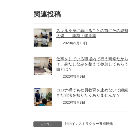
関連投稿
スキルを身に着けることの前にその姿
大切 業種：印刷業
2020年9月13日
仕事をしている職場内で行う研修だか
そ、身だしなみを整えて参加してもら
由とは？
2020年9月9日
コロナ禍でも社員教育を止めないで継
きた方法を知りたくありませんか？
2020年9月3日
社内インストラクター養成研修
カテゴリー