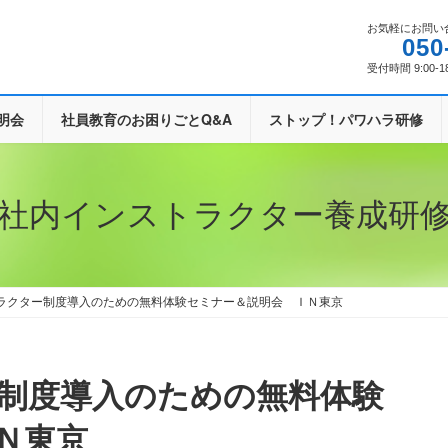
お気軽にお問い
050
受付時間 9:00-1
明会
社員教育のお困りごとQ&A
ストップ！パワハラ研修
社内インストラクター養成研
ラクター制度導入のための無料体験セミナー＆説明会 ＩＮ東京
Ｎ東京