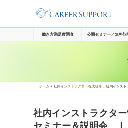
コ
ナ
ン
ビ
テ
ゲ
ン
ー
ツ
シ
へ
ョ
働き方満足度調査
公開セミナー／無料説
ス
ン
キ
に
ッ
移
プ
動
ホーム
社内インストラクター養成研修
社内インスト
社内インストラクター制度導入のための無料体験
セミナー＆説明会 Ｉ