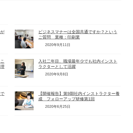
勢が
ビジネスマナーは全国共通ですか？という
ご質問 業種：印刷業
2020年9月11日
らこ
入社二年目、職場最年少でも社内インスト
う理
ラクターとして活躍
2020年9月8日
続で
【開催報告】第9期社内インストラクター養
成 フォローアップ研修第1回
2020年6月25日