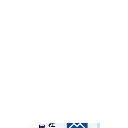
中堅社員
SCT
指導
リーダーシップ
社員教育内製化
営業力強化
採用
介護
検索