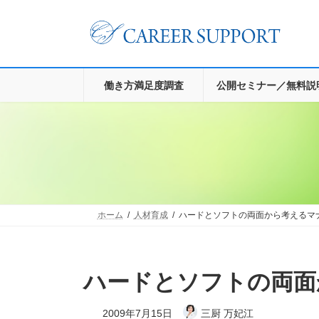
コ
ナ
ン
ビ
テ
ゲ
ン
ー
ツ
シ
へ
ョ
働き方満足度調査
公開セミナー／無料説
ス
ン
キ
に
ッ
移
プ
動
ホーム
人材育成
ハードとソフトの両面から考えるマ
ハードとソフトの両
2009年7月15日
三厨 万妃江