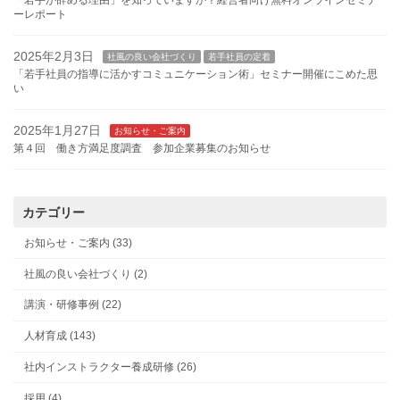
「若手が辞める理由」を知っていますか？経営者向け無料オンラインセミナ
ーレポート
2025年2月3日
社風の良い会社づくり
若手社員の定着
「若手社員の指導に活かすコミュニケーション術」セミナー開催にこめた思
い
2025年1月27日
お知らせ・ご案内
第４回 働き方満足度調査 参加企業募集のお知らせ
カテゴリー
お知らせ・ご案内 (33)
社風の良い会社づくり (2)
講演・研修事例 (22)
人材育成 (143)
社内インストラクター養成研修 (26)
採用 (4)