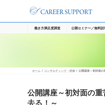
コ
ナ
ン
ビ
テ
ゲ
ン
ー
ツ
シ
へ
ョ
働き方満足度調査
公開セミナー／無料説
ス
ン
キ
に
ッ
移
プ
動
ホーム
コンサルティング・研修
公開講座～初対面の
公開講座～初対面の重苦しい雰囲気を一気に消し
去る！～