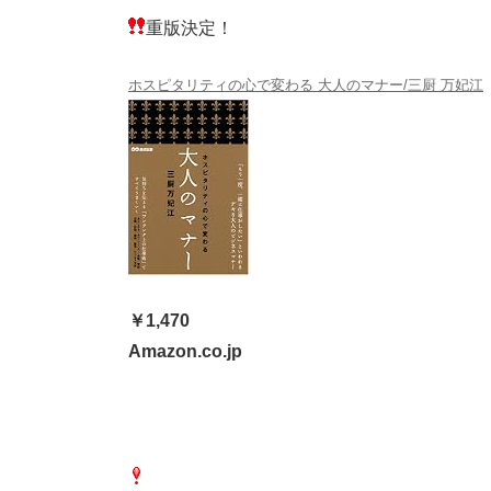
重版決定！
ホスピタリティの心で変わる 大人のマナー/三厨 万妃江
￥1,470
Amazon.co.jp