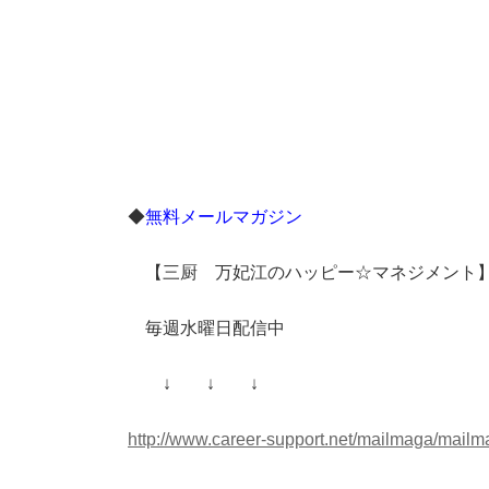
◆
無料メールマガジン
【三厨 万妃江のハッピー☆マネジメント
毎週水曜日配信中
↓ ↓ ↓
http://www.career-support.net/mailmaga/mail